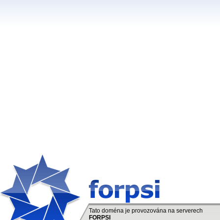
Tato doména je provozována na serverech
FORPSI