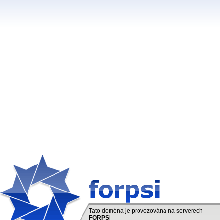
Tato doména je provozována na serverech
FORPSI