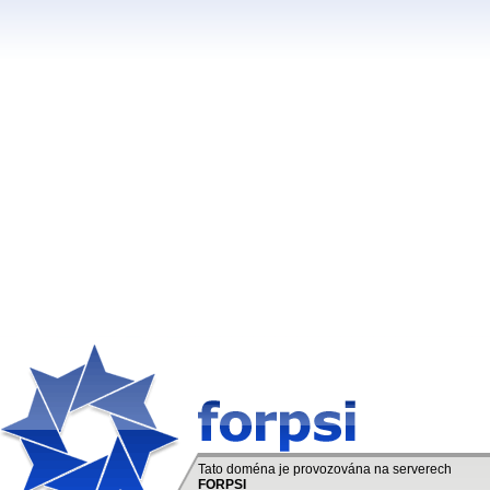
Tato doména je provozována na serverech
FORPSI