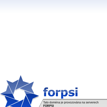
Tato doména je provozována na serverech
FORPSI