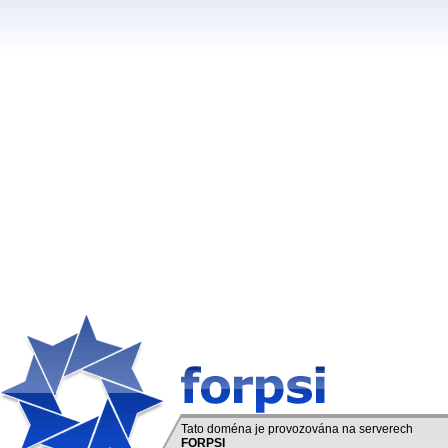
Tato doména je provozována na serverech
FORPSI