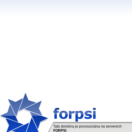
Tato doména je provozována na serverech
FORPSI