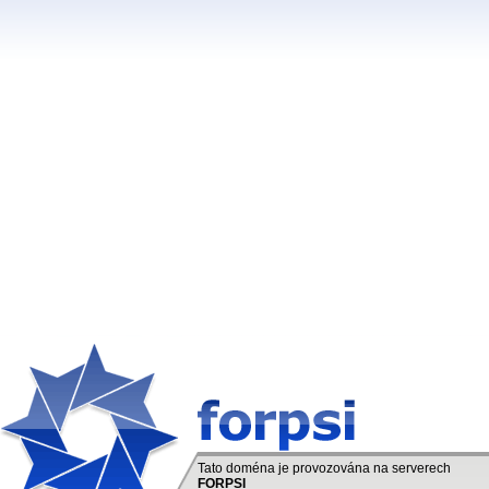
Tato doména je provozována na serverech
FORPSI