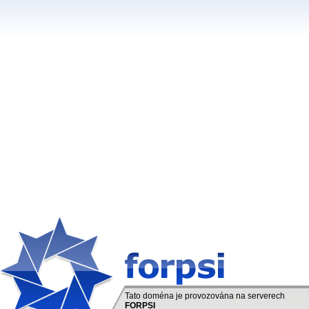
Tato doména je provozována na serverech
FORPSI