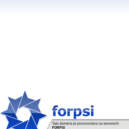
Tato doména je provozována na serverech
FORPSI