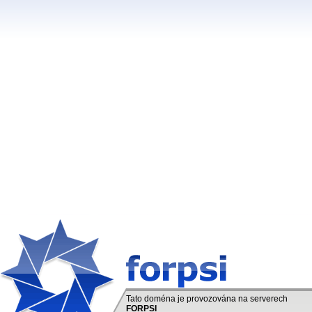
Tato doména je provozována na serverech
FORPSI